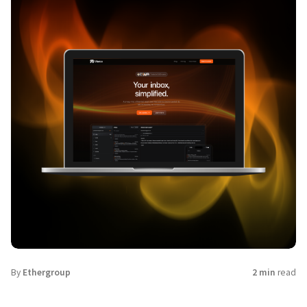
By
Ethergroup
2 min
read