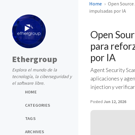
Home
Open Source 
impulsadas por IA
Open Sour
para refor
por IA
Ethergroup
Agent Security Sca
Explora el mundo de la
tecnología, la ciberseguridad y
aplicaciones y age
el software libre.
injection y verific
HOME
Posted
Jun 12, 2026
CATEGORIES
TAGS
ARCHIVES