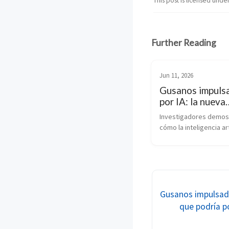
This post is licensed unde
Further Reading
Jun 11, 2026
Gusanos impuls
por IA: la nueva
amenaza que po
Investigadores demost
poner en riesgo 
cómo la inteligencia arti
puede impulsar una nu
generación de gusanos
informáticos capaces 
adaptarse, explotar 
vulnerabilidades y pro
de forma autónoma. El 
Gusanos impulsado
pone de relieve los de
que podría p
la IA plantea para la 
ciberseguridad moder