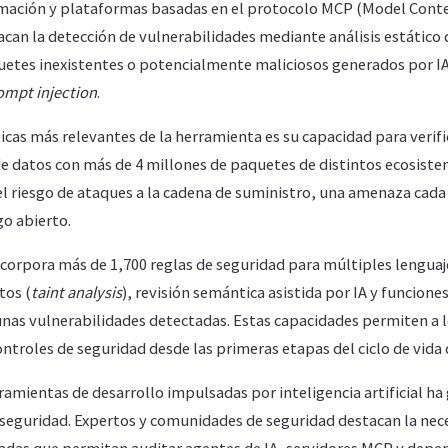
mación y plataformas basadas en el protocolo MCP (Model Conte
can la detección de vulnerabilidades mediante análisis estático 
uetes inexistentes o potencialmente maliciosos generados por IA
ompt injection
.
ticas más relevantes de la herramienta es su capacidad para veri
e datos con más de 4 millones de paquetes de distintos ecosiste
el riesgo de ataques a la cadena de suministro, una amenaza cad
go abierto.
ncorpora más de 1,700 reglas de seguridad para múltiples lengua
tos (
taint analysis
), revisión semántica asistida por IA y funcione
nas vulnerabilidades detectadas. Estas capacidades permiten a 
ontroles de seguridad desde las primeras etapas del ciclo de vida 
ramientas de desarrollo impulsadas por inteligencia artificial h
erseguridad. Expertos y comunidades de seguridad destacan la nec