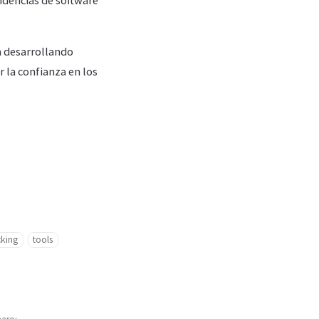
ndencias de software
a desarrollando
 la confianza en los
cking
tools