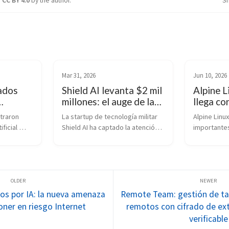
r
CC BY 4.0
by the author.
S
Mar 31, 2026
Jun 10, 2026
ados
Shield AI levanta $2 mil
Alpine L
millones: el auge de la
llega co
dría
guerra autónoma
contene
raron 
La startup de tecnología militar 
Alpine Linux
Internet
impulsada por IA
servidor
ficial 
Shield AI ha captado la atención 
importantes
cloud
eva 
global tras anunciar una ronda de 
para desarr
 
financiamiento de $2 mil millones 
administrad
de 
de dólares, consolidándose 
reforzando 
como uno de los actores más 
una de las 
pagarse 
importantes en la nueva era de 
utilizadas 
estudio 
defensa impulsada por 
servidores 
s por IA: la nueva amenaza
Remote Team: gestión de ta
safíos que 
inteligencia artificial.
gracias a su
oner en riesgo Internet
remotos con cifrado de ex
seguridad, e
verificable
na.
eficiencia.