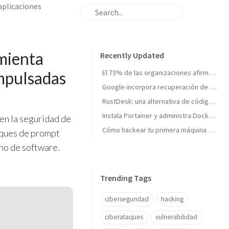
aplicaciones
mienta
Recently Updated
impulsadas
El 73% de las organizaciones afirma no estar totalmente preparada para un ciberataque importante
Google incorpora recuperación de cuentas con vídeo selfie: así funciona la nueva verificación de identidad
RustDesk: una alternativa de código abierto para el acceso remoto seguro
Instala Portainer y administra Docker desde una interfaz web
en la seguridad de
Cómo hackear tu primera máquina en Hack The Box: Meow paso a paso
aques de prompt
rno de software.
Trending Tags
ciberseguridad
hacking
ciberataques
vulnerabilidad