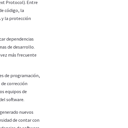
xt Protocol). Entre
de código, la
 y la protección
ficar dependencias
mas de desarrollo.
a vez más frecuente
jes de programación,
s de corrección
los equipos de
del software.
a generado nuevos
esidad de contar con