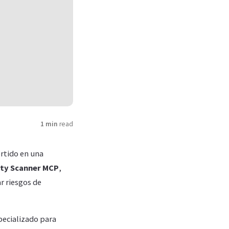
1 min
read
ertido en una
ity Scanner MCP
,
r riesgos de
pecializado para