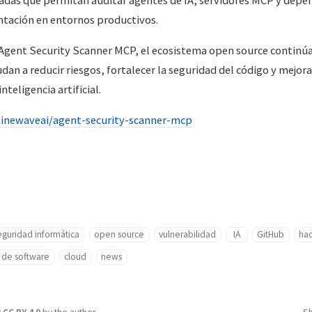
zadas que permitan auditar agentes de IA, servidores MCP y depe
tación en entornos productivos.
 Agent Security Scanner MCP, el ecosistema open source continú
an a reducir riesgos, fortalecer la seguridad del código y mejorar
teligencia artificial.
sinewaveai/agent-security-scanner-mcp
eguridad informática
open source
vulnerabilidad
IA
GitHub
ha
o de software
cloud
news