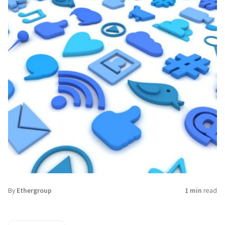
By
Ethergroup
1 min
read