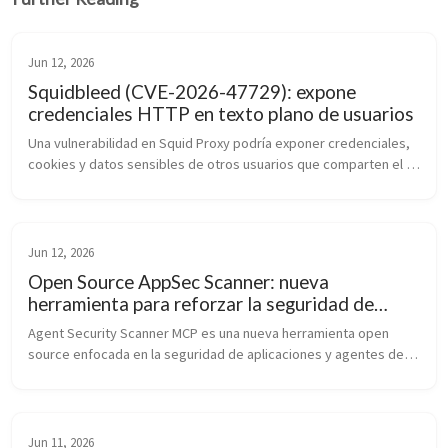
Jun 12, 2026
Squidbleed (CVE-2026-47729): expone
credenciales HTTP en texto plano de usuarios
Una vulnerabilidad en Squid Proxy podría exponer credenciales, 
cookies y datos sensibles de otros usuarios que comparten el 
mismo proxy. El fallo, presente desde 1997, afecta 
principalmente entornos empresariales y educativos. Se 
recomienda actualizar Squid y deshabilitar FTP si no es 
necesario.
Jun 12, 2026
Open Source AppSec Scanner: nueva
herramienta para reforzar la seguridad de
aplicaciones impulsadas por IA
Agent Security Scanner MCP es una nueva herramienta open 
source enfocada en la seguridad de aplicaciones y agentes de 
IA. Permite detectar vulnerabilidades, prevenir ataques de 
prompt injection y verificar dependencias para reducir riesgos 
en el desarrollo moderno de software.
Jun 11, 2026