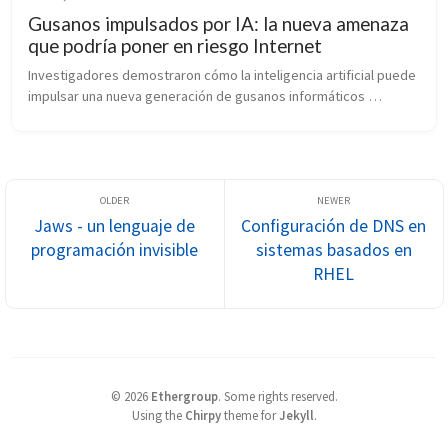
Gusanos impulsados por IA: la nueva amenaza
que podría poner en riesgo Internet
Investigadores demostraron cómo la inteligencia artificial puede 
impulsar una nueva generación de gusanos informáticos 
capaces de adaptarse, explotar vulnerabilidades y propagarse 
de forma autónoma. El estudio pone de relieve los desafíos que 
la IA plantea para la ciberseguridad moderna.
Jaws - un lenguaje de
Configuración de DNS en
programación invisible
sistemas basados en
RHEL
©
2026
Ethergroup
.
Some rights reserved.
Using the
Chirpy
theme for
Jekyll
.