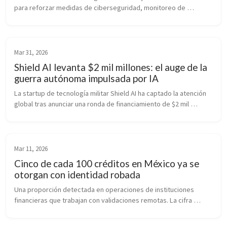
para reforzar medidas de ciberseguridad, monitoreo de 
amenazas y controles de acceso ante el aumento de riesgos 
digitales.
Mar 31, 2026
Shield AI levanta $2 mil millones: el auge de la
guerra autónoma impulsada por IA
La startup de tecnología militar Shield AI ha captado la atención 
global tras anunciar una ronda de financiamiento de $2 mil 
millones de dólares, consolidándose como uno de los actores 
más importantes en la nueva era de defensa impulsada por 
inteligencia artificial.
Mar 11, 2026
Cinco de cada 100 créditos en México ya se
otorgan con identidad robada
Una proporción detectada en operaciones de instituciones 
financieras que trabajan con validaciones remotas. La cifra 
expone el peso del fraude en la originación digital y su impacto 
directo en la cartera.