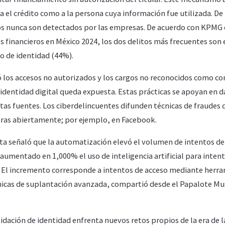
a el crédito como a la persona cuya información fue utilizada. De
ros nunca son detectados por las empresas. De acuerdo con KPMG 
s financieros en México 2024, los dos delitos más frecuentes son e
bo de identidad (44%).
ó los accesos no autorizados y los cargos no reconocidos como c
 identidad digital queda expuesta. Estas prácticas se apoyan en
ntas fuentes. Los ciberdelincuentes difunden técnicas de fraudes d
ieras abiertamente; por ejemplo, en Facebook.
ta señaló que la automatización elevó el volumen de intentos de 
 aumentado en 1,000% el uso de inteligencia artificial para intent
. El incremento corresponde a intentos de acceso mediante herr
icas de suplantación avanzada, compartió desde el Papalote Mus
lidación de identidad enfrenta nuevos retos propios de la era de l