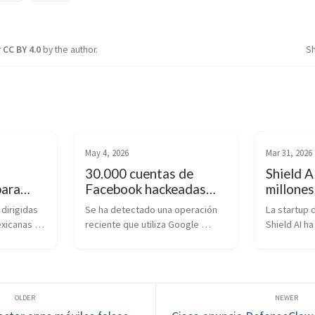
r
CC BY 4.0
by the author.
S
May 4, 2026
Mar 31, 2026
30.000 cuentas de
Shield A
para
Facebook hackeadas
millones
mediante una campaña
guerra 
dirigidas 
Se ha detectado una operación 
La startup d
icanas
de phishing con Google
impulsad
xicanas 
reciente que utiliza Google 
Shield AI ha
AppSheet
de 
AppSheet como plataforma para 
global tras 
oreo de 
distribuir correos electrónicos 
financiamien
de acceso 
de phishing con el objetivo de 
de dólares,
sgos 
comprometer cuentas de 
como uno de
Facebook.
importantes
defensa imp