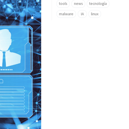
tools
news
tecnología
malware
IA
linux