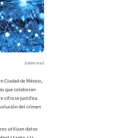
2 min
read
en Ciudad de México,
las que colaboran
 cifra se justifica
evolución del crimen
ros utilizan datos
fecta tanto a la