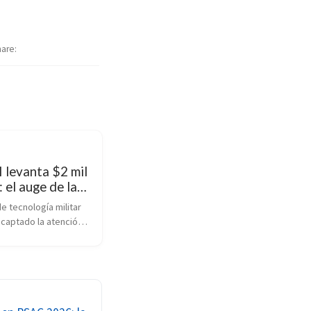
hare
I levanta $2 mil
: el auge de la
autónoma
e tecnología militar 
a por IA
 captado la atención 
anunciar una ronda de 
to de $2 mil millones 
 consolidándose 
 los actores más 
 en la nueva era de 
ulsada por 