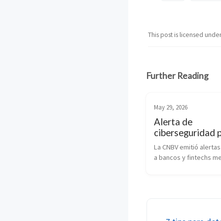
This post is licensed unde
Further Reading
May 29, 2026
Alerta de
ciberseguridad 
instituciones
La CNBV emitió alertas 
financieras mex
a bancos y fintechs me
para reforzar medidas 
ciberseguridad, monit
amenazas y controles 
ante el aumento de rie
digitales.