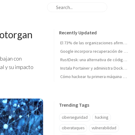
 otorgan
Recently Updated
El 73% de las organizaciones afirma no estar totalmente preparada para un ciberataque importante
Google incorpora recuperación de cuentas con vídeo selfie: así funciona la nueva verificación de identidad
abajan con
RustDesk: una alternativa de código abierto para el acceso remoto seguro
al y su impacto
Instala Portainer y administra Docker desde una interfaz web
Cómo hackear tu primera máquina en Hack The Box: Meow paso a paso
Trending Tags
ciberseguridad
hacking
ciberataques
vulnerabilidad