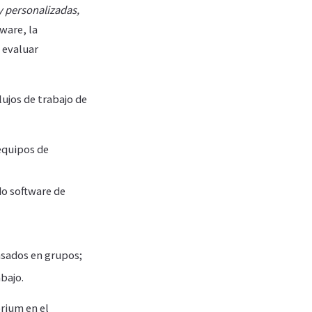
y personalizadas,
ware, la
s evaluar
ujos de trabajo de
equipos de
o software de
asados en grupos;
bajo.
rium en el