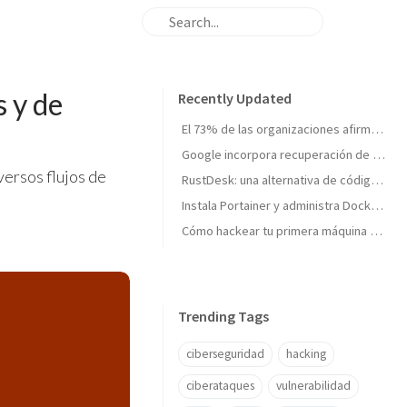
 y de
Recently Updated
El 73% de las organizaciones afirma no estar totalmente preparada para un ciberataque importante
Google incorpora recuperación de cuentas con vídeo selfie: así funciona la nueva verificación de identidad
ersos flujos de
RustDesk: una alternativa de código abierto para el acceso remoto seguro
Instala Portainer y administra Docker desde una interfaz web
Cómo hackear tu primera máquina en Hack The Box: Meow paso a paso
Trending Tags
ciberseguridad
hacking
ciberataques
vulnerabilidad