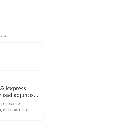
hare
 & Iexpress -
load adjunto a
 prueba de 
, es importante 
nera en que se 
el malware que 