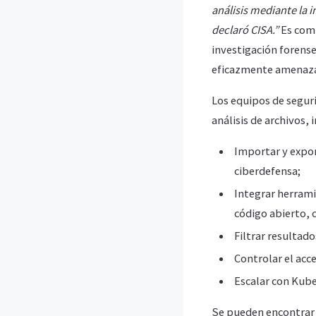
análisis mediante la 
declaró CISA.”
Es comp
investigación forense 
eficazmente amenaza
Los equipos de segur
análisis de archivos, 
Importar y expor
ciberdefensa;
Integrar herram
código abierto, 
Filtrar resultad
Controlar el acc
Escalar con Kube
Se pueden encontrar l