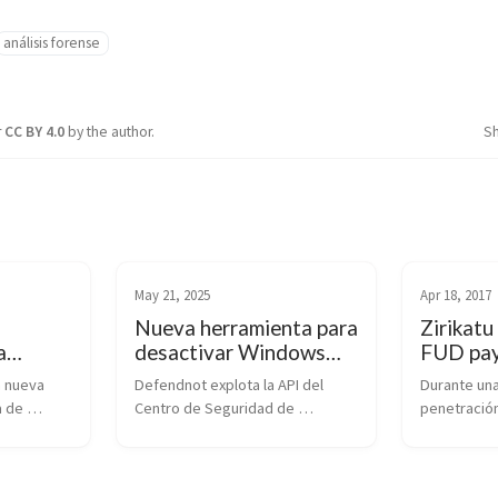
análisis forense
r
CC BY 4.0
by the author.
S
May 21, 2025
Apr 18, 2017
Nueva herramienta para
Zirikatu
a
desactivar Windows
FUD pay
/EDR
Defender
binario
 nueva 
Defendnot explota la API del 
Durante una
 de 
Centro de Seguridad de 
penetración
Freeze, 
Windows (WSC)..
saber la ma
s 
distribuirá 
 y 
creamos.