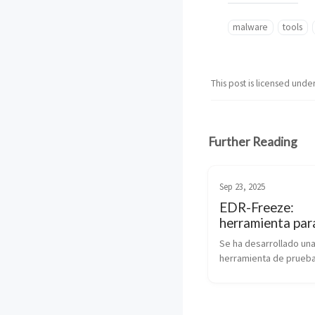
malware
tools
This post is licensed unde
Further Reading
Sep 23, 2025
EDR-Freeze:
herramienta par
congelar el AV
Se ha desarrollado una
para siempre
herramienta de prueba
concepto llamada EDR-
capaz de suspender lo
sistemas de Detección