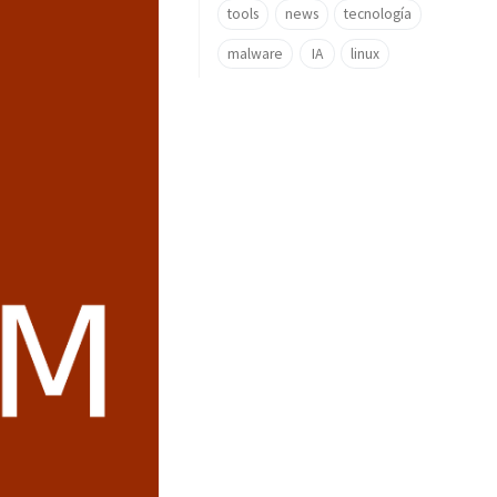
tools
news
tecnología
malware
IA
linux