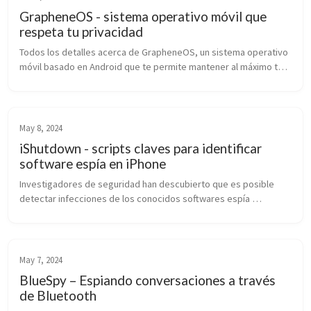
GrapheneOS - sistema operativo móvil que
respeta tu privacidad
Todos los detalles acerca de GrapheneOS, un sistema operativo 
móvil basado en Android que te permite mantener al máximo tu 
privacidad en tu dispositivo.
May 8, 2024
iShutdown - scripts claves para identificar
software espía en iPhone
Investigadores de seguridad han descubierto que es posible 
detectar infecciones de los conocidos softwares espía 
Pegasus, Reign y Predator en dispositivos Apple. Esto se logra 
examinando el archivo Shutdown.log, que registra los eventos 
de reinicio del sistema.
May 7, 2024
BlueSpy – Espiando conversaciones a través
de Bluetooth