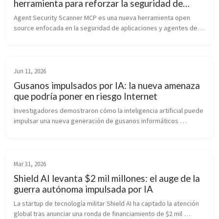
herramienta para reforzar la seguridad de
aplicaciones impulsadas por IA
Agent Security Scanner MCP es una nueva herramienta open 
source enfocada en la seguridad de aplicaciones y agentes de 
IA. Permite detectar vulnerabilidades, prevenir ataques de 
prompt injection y verificar dependencias para reducir riesgos 
en el desarrollo moderno de software.
Jun 11, 2026
Gusanos impulsados por IA: la nueva amenaza
que podría poner en riesgo Internet
Investigadores demostraron cómo la inteligencia artificial puede 
impulsar una nueva generación de gusanos informáticos 
capaces de adaptarse, explotar vulnerabilidades y propagarse 
de forma autónoma. El estudio pone de relieve los desafíos que 
la IA plantea para la ciberseguridad moderna.
Mar 31, 2026
Shield AI levanta $2 mil millones: el auge de la
guerra autónoma impulsada por IA
La startup de tecnología militar Shield AI ha captado la atención 
global tras anunciar una ronda de financiamiento de $2 mil 