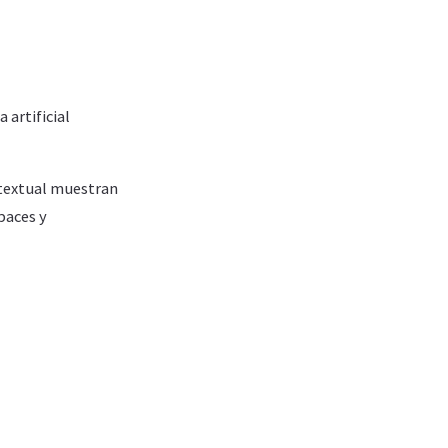
 artificial
textual muestran
paces y