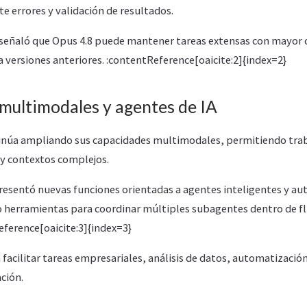
e errores y validación de resultados.
eñaló que Opus 4.8 puede mantener tareas extensas con mayor c
 versiones anteriores. :contentReference[oaicite:2]{index=2}
multimodales y agentes de IA
inúa ampliando sus capacidades multimodales, permitiendo traba
 y contextos complejos.
esentó nuevas funciones orientadas a agentes inteligentes y a
 herramientas para coordinar múltiples subagentes dentro de fl
eference[oaicite:3]{index=3}
facilitar tareas empresariales, análisis de datos, automatización
ción.