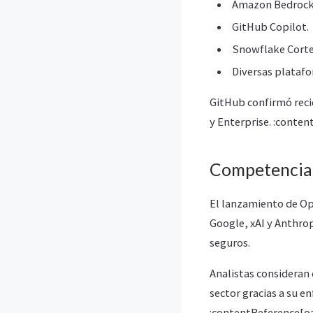
Amazon Bedrock
GitHub Copilot.
Snowflake Cortex
Diversas platafo
GitHub confirmó reci
y Enterprise. :conten
Competencia 
El lanzamiento de Op
Google, xAI y Anthrop
seguros.
Analistas consideran
sector gracias a su 
:contentReference[oa