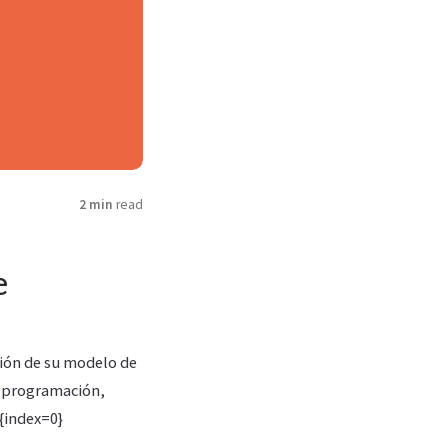
2 min
read
e
ción de su modelo de
, programación,
{index=0}