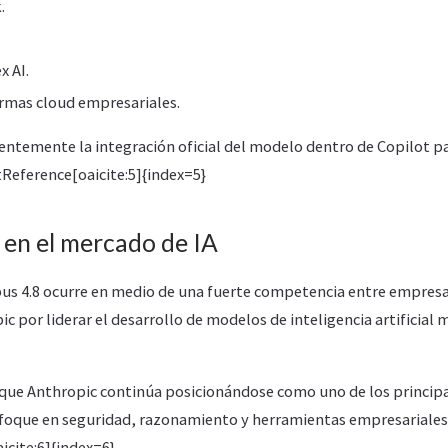
.
 AI.
rmas cloud empresariales.
entemente la integración oficial del modelo dentro de Copilot p
tReference[oaicite:5]{index=5}
en el mercado de IA
us 4.8 ocurre en medio de una fuerte competencia entre empre
ic por liderar el desarrollo de modelos de inteligencia artificial
 que Anthropic continúa posicionándose como uno de los principa
enfoque en seguridad, razonamiento y herramientas empresariales
icite:6]{index=6}