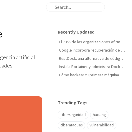
e
Recently Updated
El 73% de las organizaciones afirma no estar totalmente preparada para un ciberataque importante
Google incorpora recuperación de cuentas con vídeo selfie: así funciona la nueva verificación de identidad
encia artificial
RustDesk: una alternativa de código abierto para el acceso remoto seguro
idades
Instala Portainer y administra Docker desde una interfaz web
Cómo hackear tu primera máquina en Hack The Box: Meow paso a paso
Trending Tags
ciberseguridad
hacking
ciberataques
vulnerabilidad