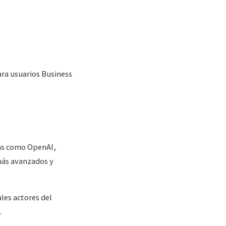
ara usuarios Business
sas como OpenAI,
 más avanzados y
les actores del
.