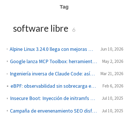
Tag
software libre
6
Alpine Linux 3.24.0 llega con mejoras para contenedores, servidores y entornos cloud
Jun 10, 2026
Google lanza MCP Toolbox: herramientas prácticas para desarrolladores
May 2, 2026
Ingeniería inversa de Claude Code: así funciona el agente de codificación de Anthropic
Mar 21, 2026
eBPF: observabilidad sin sobrecarga en Linux
Feb 6, 2026
Insecure Boot: Inyección de initramfs desde un shell de depuración de Linux
Jul 10, 2025
Campaña de envenenamiento SEO disfrazado de IA, infecta con malware
Jul 10, 2025