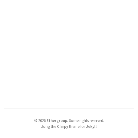
©
2026
Ethergroup
.
Some rights reserved.
Using the
Chirpy
theme for
Jekyll
.