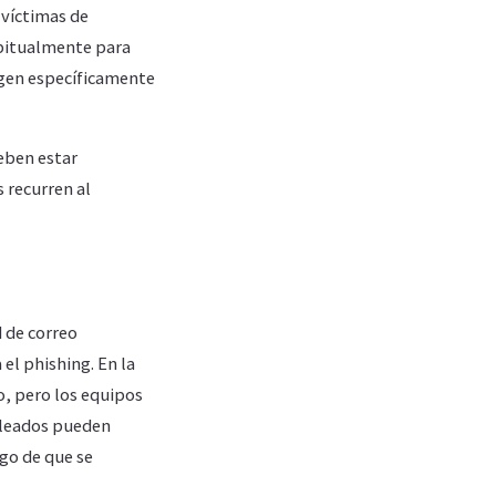
 víctimas de
abitualmente para
rigen específicamente
eben estar
 recurren al
 de correo
el phishing. En la
o, pero los equipos
mpleados pueden
sgo de que se