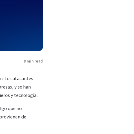
8 min
read
ón. Los atacantes
resas, y se han
eros y tecnología .
algo que no
 provienen de