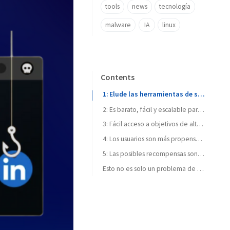
tools
news
tecnología
malware
IA
linux
Contents
1: Elude las herramientas de seguridad tradicionales
2: Es barato, fácil y escalable para los atacantes
3: Fácil acceso a objetivos de alto valor
4: Los usuarios son más propensos a caer en la trampa
5: Las posibles recompensas son enormes
Esto no es solo un problema de LinkedIn