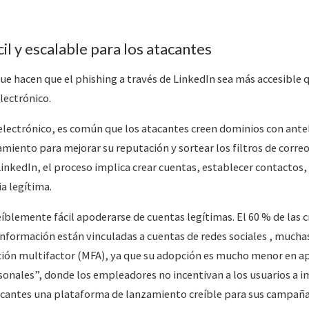
cil y escalable para los atacantes
ue hacen que el phishing a través de LinkedIn sea más accesible 
lectrónico.
 electrónico, es común que los atacantes creen dominios con ant
miento para mejorar su reputación y sortear los filtros de correo
inkedIn, el proceso implica crear cuentas, establecer contactos,
ia legítima.
íblemente fácil apoderarse de cuentas legítimas. El 60 % de las c
información están vinculadas a cuentas de redes sociales , muchas
ción multifactor (MFA), ya que su adopción es mucho menor en ap
nales”, donde los empleadores no incentivan a los usuarios a 
acantes una plataforma de lanzamiento creíble para sus campaña