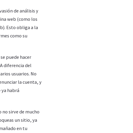
asión de análisis y
ágina web (como los
). Esto obliga a la
formes como su
é se puede hacer
A diferencia del
arios usuarios. No
nunciar la cuenta, y
e ya habrá
o no sirve de mucho
queas un sitio, ya
 amañado en tu