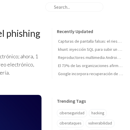
el phishing
Recently Updated
Capturas de pantalla falsas: el riesgo de confiar en una prueba digital
khunt: inyección SQL para subir un kit de herramientas de post-explotación a Oracle
ctrónico; ahora, 1
Reproductores multimedia Android baratos se hacen pasar por teléfonos y se convierten en servidores proxy
reo electrónico,
El 73% de las organizaciones afirma no estar totalmente preparada para un ciberataque importante
ería.
Google incorpora recuperación de cuentas con vídeo selfie: así funciona la nueva verificación de identidad
Trending Tags
ciberseguridad
hacking
ciberataques
vulnerabilidad