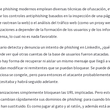
de phishing modernos emplean diversas técnicas de ofuscación, ev
r los controles antiphishing basados ​​en la inspección de una p
 rastrean la web) o el análisis del tráfico web (como un proxy web
zaciones a depender de la formación de los usuarios y de los in
ensa, lo cual no es nada favorable.
uario detecta y denuncia un intento de phishing en LinkedIn, ¿qu
e ver qué otras cuentas de la base de usuarios fueron atacadas. 
o hay forma de recuperar ni aislar un mismo mensaje que llegó a v
edan modificar ni remitentes que se puedan bloquear. Se puede de
liciosa se congele, pero para entonces el atacante probablement
cesitaba y habrá seguido adelante.
ganizaciones simplemente bloquean las URL implicadas. Pero est
 cambian rápidamente sus dominios de phishing: para cuando blo
 han sustituido. Es como jugar al gato y al ratón, y además está