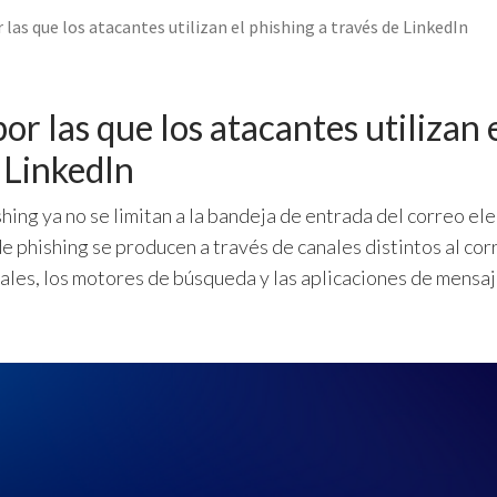
 las que los atacantes utilizan el phishing a través de LinkedIn
or las que los atacantes utilizan 
 LinkedIn
hing ya no se limitan a la bandeja de entrada del correo ele
e phishing se producen a través de canales distintos al cor
ales, los motores de búsqueda y las aplicaciones de mensaj