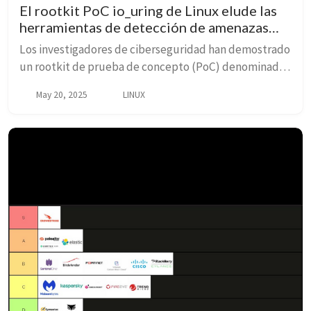
El rootkit PoC io_uring de Linux elude las
herramientas de detección de amenazas
basadas en llamadas del sistema
Los investigadores de ciberseguridad han demostrado
un rootkit de prueba de concepto (PoC) denominado
Curing...
May 20, 2025
LINUX