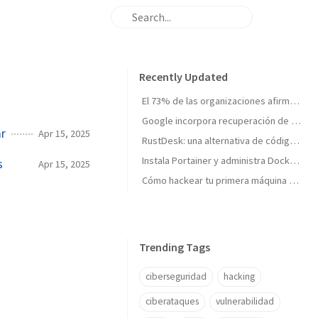
Recently Updated
El 73% de las organizaciones afirma no estar totalmente preparada para un ciberataque importante
Google incorpora recuperación de cuentas con vídeo selfie: así funciona la nueva verificación de identidad
ar
Apr 15, 2025
RustDesk: una alternativa de código abierto para el acceso remoto seguro
Instala Portainer y administra Docker desde una interfaz web
s
Apr 15, 2025
Cómo hackear tu primera máquina en Hack The Box: Meow paso a paso
Trending Tags
ciberseguridad
hacking
ciberataques
vulnerabilidad